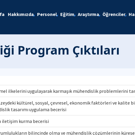
fa
Hakkımızda
Personel
Eğitim
Araştırma
Öğrenciler
Ha
ği Program Çıktıları
emel ilkelerini uygulayarak karmaşık mühendislik problemlerini 
üzeydeki kültürel, sosyal, çevresel, ekonomik faktörleri ve kalite bi
islik tasarımı uygulama becerisi
in iletişim kurma becerisi
orumlulukların bilincinde olma ve mühendislik çözümlerinin kürese