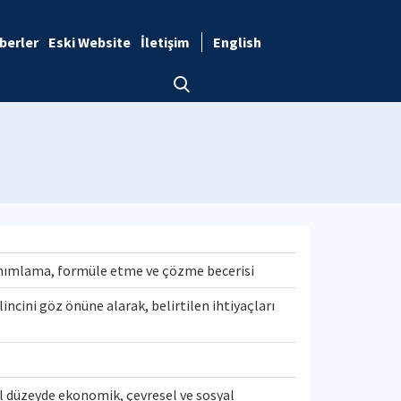
berler
Eski Website
İletişim
English
tanımlama, formüle etme ve çözme becerisi
lincini göz önüne alarak, belirtilen ihtiyaçları
l düzeyde ekonomik, çevresel ve sosyal