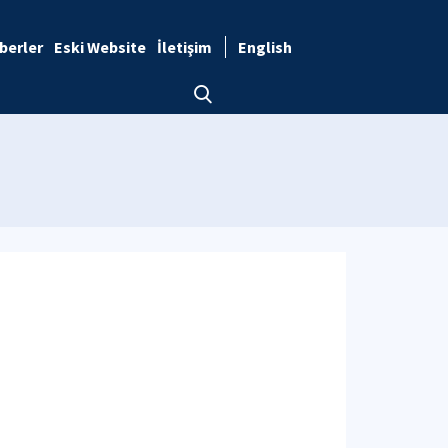
berler
Eski Website
İletişim
English