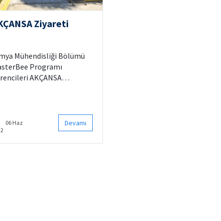
KÇANSA Ziyareti
mya Mühendisliği Bölümü
sterBee Programı
rencileri AKÇANSA
yükçekmece Teknoloji
rkezi’ni ziyaret etti.
Devamı
06 Haz
22