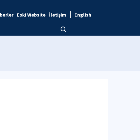
berler
Eski Website
İletişim
English